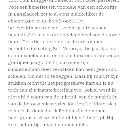
voor Club Brugge-Anderlecht voor laten passeren.
Voor een benefiet ten voordele van een schooltje
in Bangladesh zet je al eens makkelijker de
champagne en de kreeft opzij. Het
broekzaktheatertje met zeventig zitplaatsen
bevindt zich in een drooggelegd deel van de rosse
buurt. De artistieke leider is de min of meer
beruchte linkseling Bert Verhoye, die jaarlijks de
commissieleden in de in zijn theater ontbrekende
gordijnen jaagt. Dat hij daarmee zijn
subsidiekraan doet verkalken kan hem geen snol
schelen, om het zo te zeggen. Maar hij schrijft zijn
stukken recht uit het progressieve hart en is nu
toch aan zijn laatste boreling toe. Ook al word ik
niet altijd warm van de inhoud, van de muziek én
van de beroezende actrice Katrien De Winter des
te meer. Ik denk dat ik Bert en zijn demonen
begrijp, maar ik weet niet of hij mij begrijpt. Hij
kent natuurlijk mijn demonen niet…