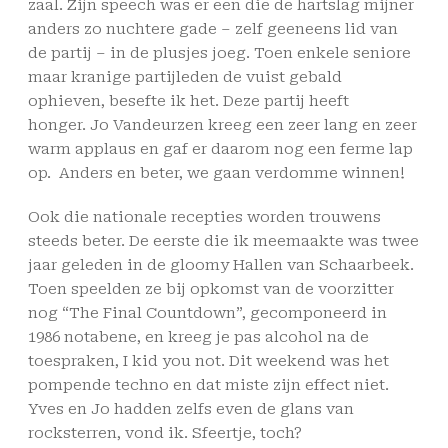
zaal. Zijn speech was er een die de hartslag mijner
anders zo nuchtere gade – zelf geeneens lid van
de partij – in de plusjes joeg. Toen enkele seniore
maar kranige partijleden de vuist gebald
ophieven, besefte ik het. Deze partij heeft
honger. Jo Vandeurzen kreeg een zeer lang en zeer
warm applaus en gaf er daarom nog een ferme lap
op. Anders en beter, we gaan verdomme winnen!
Ook die nationale recepties worden trouwens
steeds beter. De eerste die ik meemaakte was twee
jaar geleden in de gloomy Hallen van Schaarbeek.
Toen speelden ze bij opkomst van de voorzitter
nog “The Final Countdown”, gecomponeerd in
1986 notabene, en kreeg je pas alcohol na de
toespraken, I kid you not. Dit weekend was het
pompende techno en dat miste zijn effect niet.
Yves en Jo hadden zelfs even de glans van
rocksterren, vond ik. Sfeertje, toch?