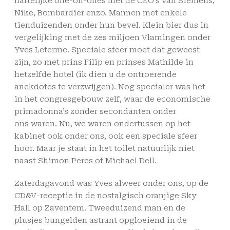
hartelijke one-on-ones met de CEO’s van Siemens,
Nike, Bombardier enzo. Mannen met enkele
tienduizenden onder hun bevel. Klein bier dus in
vergelijking met de zes miljoen Vlamingen onder
Yves Leterme. Speciale sfeer moet dat geweest
zijn, zo met prins Filip en prinses Mathilde in
hetzelfde hotel (ik dien u de ontroerende
anekdotes te verzwijgen). Nog specialer was het
in het congresgebouw zelf, waar de economische
primadonna’s zonder secondanten onder
ons waren. Nu, we waren ondertussen op het
kabinet ook onder ons, ook een speciale sfeer
hoor. Maar je staat in het toilet natuurlijk niet
naast Shimon Peres of Michael Dell.
Zaterdagavond was Yves alweer onder ons, op de
CD&V-receptie in de nostalgisch oranjige Sky
Hall op Zaventem. Tweeduizend man en de
plusjes bungelden astrant opgloeiend in de