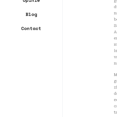
Opinie
g
d
n
Blog
b
S
Contact
A
e
m
i
v
n
M
g
z
d
e
o
t