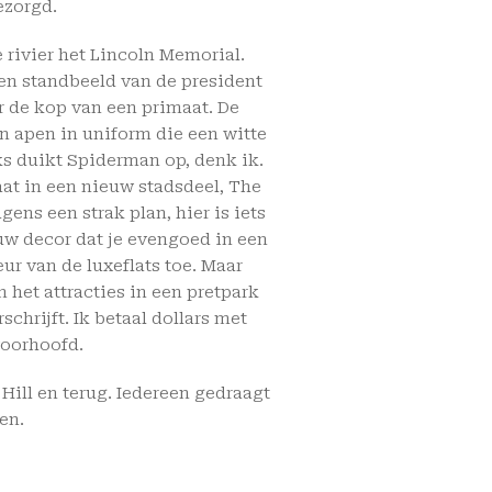
ezorgd.
e rivier het Lincoln Memorial.
en standbeeld van de president
r de kop van een primaat. De
 apen in uniform die een witte
ks duikt Spiderman op, denk ik.
aat in een nieuw stadsdeel, The
ns een strak plan, hier is iets
w decor dat je evengoed in een
ur van de luxeflats toe. Maar
 het attracties in een pretpark
chrijft. Ik betaal dollars met
voorhoofd.
Hill en terug. Iedereen gedraagt
en.