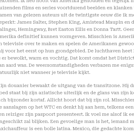
ekomen. Ik heb nooit van Amerika gehouden en tegelijk heb
uizenden films en series voortdurend beelden en klanken 
amen van gelezen auteurs uit de twintigste eeuw die ik 
eperkt: James Salter, Stephen King, Amistead Maupin en da
alinger, Hemingway, Bret Easton Ellis en Donna Tartt. Gee
merika definitief kunnen vormgeven. Misschien is Ameri
n televisie over te maken en spelen de Amerikanen gewoon
ij voor het eerst op hun grondgebied. De luchthaven heet D
s er bewolkt, warm en vochtig. Dat komt omdat het Distric
an aard was. De weersomstandigheden verbazen me enigszi
atuurlijk niet wanneer je televisie kijkt.
ijn douanier bewaakt de uitgang van de transitzone. Hij d
oed staat bij zijn aziatische uiterlijk en de glans van zijn
ich bijzonder kortaf. Allicht hoort dat bij zijn rol. Misschie
e aanslagen op het WTC en denkt hij aan hem, telkens ee
en reiziger zijn paspoort presenteert. Ik voel me alsof ik 
ngeschikt zal blijken. Een gevoelige man is het, iemand 
axichauffeur is een bolle latina. Mexico, die gedachte komt