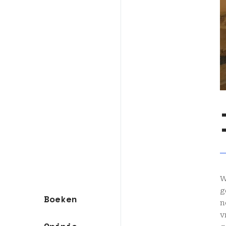
W
g
Boeken
n
v