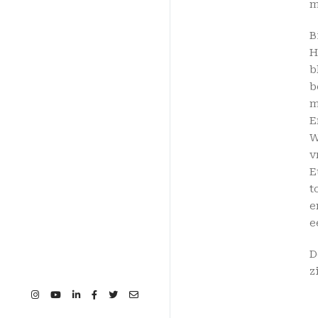
m
B
H
b
b
m
E
W
v
E
t
e
e
D
z