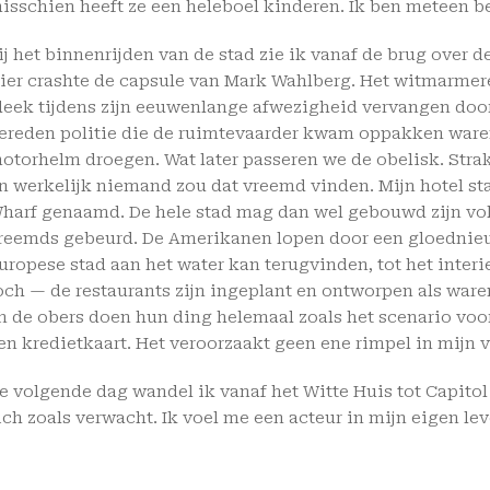
isschien heeft ze een heleboel kinderen. Ik ben meteen b
ij het binnenrijden van de stad zie ik vanaf de brug over d
ier crashte de capsule van Mark Wahlberg. Het witmarmer
leek tijdens zijn eeuwenlange afwezigheid vervangen doo
ereden politie die de ruimtevaarder kwam oppakken waren
otorhelm droegen. Wat later passeren we de obelisk. Stra
n werkelijk niemand zou dat vreemd vinden. Mijn hotel st
harf genaamd. De hele stad mag dan wel gebouwd zijn volge
reemds gebeurd. De Amerikanen lopen door een gloednieu
uropese stad aan het water kan terugvinden, tot het interie
och — de restaurants zijn ingeplant en ontworpen als waren
n de obers doen hun ding helemaal zoals het scenario voors
en kredietkaart. Het veroorzaakt geen ene rimpel in mijn 
e volgende dag wandel ik vanaf het Witte Huis tot Capitol 
ich zoals verwacht. Ik voel me een acteur in mijn eigen lev