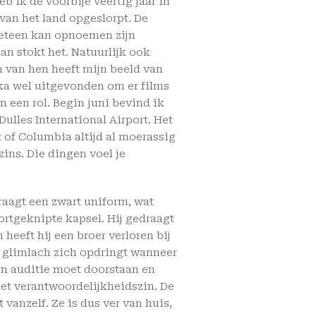
 ik de voorbije veertig jaar in
van het land opgeslorpt. De
meteen kan opnoemen zijn
n stokt het. Natuurlijk ook
n van hen heeft mijn beeld van
ka wel uitgevonden om er films
 een rol. Begin juni bevind ik
ulles International Airport. Het
t of Columbia altijd al moerassig
ns. Die dingen voel je
raagt een zwart uniform, wat
 kortgeknipte kapsel. Hij gedraagt
n heeft hij een broer verloren bij
n glimlach zich opdringt wanneer
een auditie moet doorstaan en
met verantwoordelijkheidszin. De
 vanzelf. Ze is dus ver van huis,