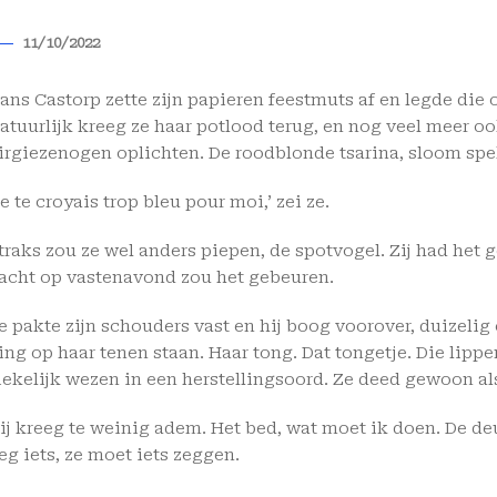
11/10/2022
ans Castorp zette zijn papieren feestmuts af en legde die
atuurlijk kreeg ze haar potlood terug, en nog veel meer o
irgiezenogen oplichten. De roodblonde tsarina, sloom sp
Je te croyais trop bleu pour moi,’ zei ze.
traks zou ze wel anders piepen, de spotvogel. Zij had het g
acht op vastenavond zou het gebeuren.
e pakte zijn schouders vast en hij boog voorover, duizeli
ing op haar tenen staan. Haar tong. Dat tongetje. Die lipp
iekelijk wezen in een herstellingsoord. Ze deed gewoon al
ij kreeg te weinig adem. Het bed, wat moet ik doen. De deu
eg iets, ze moet iets zeggen.