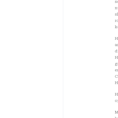
s
n
s
r
k
H
a
d
H
g
e
C
H
H
o
M