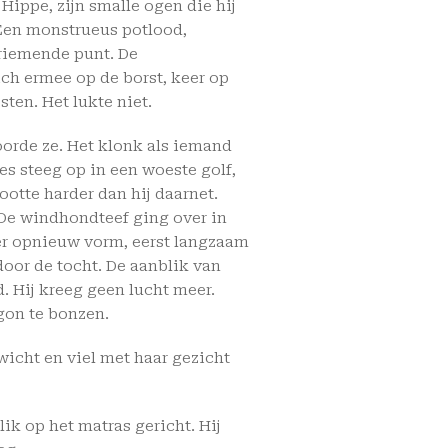
 Hippe, zijn smalle ogen die hij
 Een monstrueus potlood,
priemende punt. De
ich ermee op de borst, keer op
ten. Het lukte niet.
oorde ze. Het klonk als iemand
les steeg op in een woeste golf,
ootte harder dan hij daarnet.
. De windhondteef ging over in
mer opnieuw vorm, eerst langzaam
door de tocht. De aanblik van
 Hij kreeg geen lucht meer.
egon te bonzen.
wicht en viel met haar gezicht
ik op het matras gericht. Hij