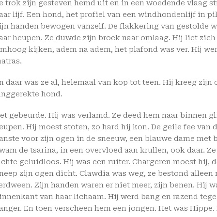
e trok zijn gesteven hemd uit en in een woedende vlaag s
aar lijf. Een hond, het profiel van een windhondenlijf in p
ijn handen bewogen vanzelf. De flakkering van gestolde w
aar heupen. Ze duwde zijn broek naar omlaag. Hij liet zich
mhoog kijken, adem na adem, het plafond was ver. Hij werk
atras.
n daar was ze al, helemaal van kop tot teen. Hij kreeg zijn 
anggerekte hond.
et gebeurde. Hij was verlamd. Ze deed hem naar binnen gl
eupen. Hij moest stoten, zo hard hij kon. De geile fee van
anste voor zijn ogen in de sneeuw, een blauwe dame met 
wam de tsarina, in een overvloed aan krullen, ook daar. Z
achte geluidloos. Hij was een ruiter. Chargeren moest hij, d
neep zijn ogen dicht. Clawdia was weg, ze bestond alleen n
erdween. Zijn handen waren er niet meer, zijn benen. Hij w
innenkant van haar lichaam. Hij werd bang en razend tegel
anger. En toen verscheen hem een jongen. Het was Hippe.