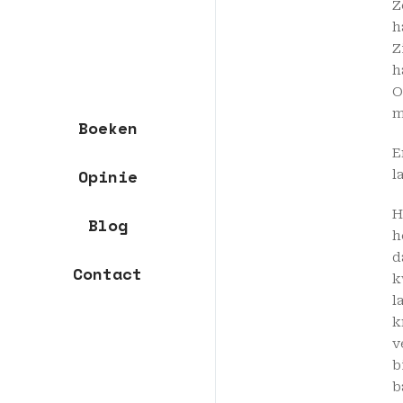
Z
h
Z
h
O
m
Boeken
E
Opinie
l
H
Blog
h
d
Contact
k
l
k
v
b
b