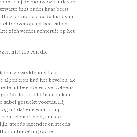
troopte hij de mouwloze jurk van
ikzwarte inkt onder haar borst.
itte vlammetjes op de huid van
 achterover op het bed vallen.
te zich verder achteruit op het
ogen niet los van die
ijden, ze werkte met haar
 de alpenbron had het bevolen. Ze
brede jukbeenderen. Vervolgens
e gooide het hoofd in de nek en
e sabel gestrekt vooruit. Hij
og uit dat ene waarin hij
as enkel daar, heet, aan de
ijk, steeds razender en steeds
 Hun ontmoeting op het