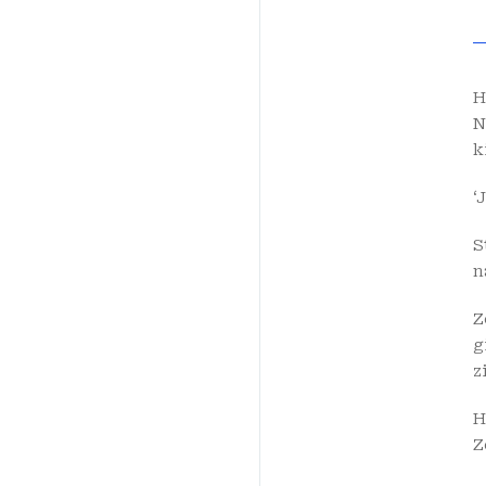
H
N
k
‘
S
n
Z
g
z
H
Z