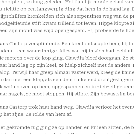
choolplein, zo lang geleden. Het lijdelijk mooie gelaat van
u richtte op een langwerpig ding dat hem in de hand lag.
lijpschilfers kronkelden zich als serpentines weg van de 
oodgekleurde stift kwam trillend tot leven. Hippe klopte z
eer. Zijn mond was wijd opengesperd. Hij probeerde te hoes
ans Castorp versplinterde. Een kreet ontsnapte hem, hij h
nders – een waanzinnige. Alles wat hij in zich had, echt al
ie meteen over de kop ging. Clawdia bleef doorgaan. Ze st
aar hand lag op zijn keel, ze hielp zichzelf met de andere
alop. Terwijl haar greep almaar vaster werd, kreeg de ka
n dan met een klap, als een deur rinkelend dichtgeslagen 
lawdia boven op hem, opgespannen en in zichzelf gekeerd.
aar nagels, ze moet stoppen. Hij stikte. Zijn bewustzijn b
ans Castorp trok haar hand weg. Clawdia verloor het even
p het zijne. Ze rolde van hem af.
et gekromde rug ging ze op handen en knieën zitten, de bl