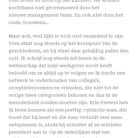
over leven en dood op het kabinet? We worden
nochthans niet gecensureerd door het
nieuwe management team. En ook niet door het
oude, trouwens…
Maar ach, veel lijkt er toch niet veranderd te zijn.
Yves staat nog steeds op het kruispunt van de
geschiedenis, en hij staat daar gelukkig paller dan
ooit. Ik schrijf nog steeds adviezen in de
wetenschap dat mijn werkgever nooit heeft
beloofd om ze altijd op te volgen en ik tracht een
netwerk te onderhouden van collega’s,
receptiebezoekers en vrienden, die niet tot de
vorige twee categorieën behoren en dus in de
meerderheid zouden moeten zijn. Kris Peeters heb
ik leren kennen als een prettig-cynische man, die
toont dat hij leest en die naar verluidt veel meer
ontspannen is, sinds hij minister af en minister-
president aan is. Op de wekelijkse staf van